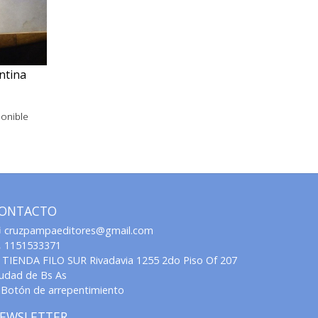
ntina
ponible
ONTACTO
cruzpampaeditores@gmail.com
1151533371
TIENDA FILO SUR Rivadavia 1255 2do Piso Of 207
iudad de Bs As
Botón de arrepentimiento
EWSLETTER