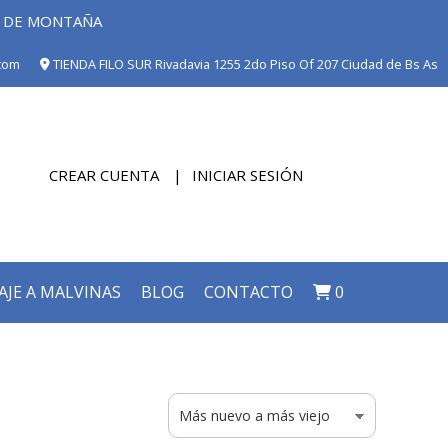
E DE MONTAÑA
com
TIENDA FILO SUR Rivadavia 1255 2do Piso Of 207 Ciudad de Bs As
CREAR CUENTA
INICIAR SESIÓN
AJE A MALVINAS
BLOG
CONTACTO
0