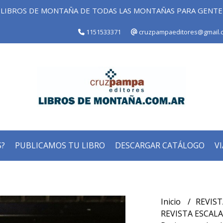
LIBROS DE MONTAÑA DE TODAS LAS MONTAÑAS PARA GENT
1151533371
cruzpampaeditores@gmail.
?
PUBLICAMOS TU LIBRO
DESCARGAR CATÁLOGO
VI
Inicio
REVIS
REVISTA ESCAL