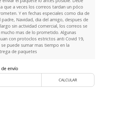
 enviar el paquete lo antes posible. Debe
a que a veces los correos tardan un póco
rometen. Y en fechas especiales como dia de
l padre, Navidad, dia del amigo, despues de
largo sin actividad comercial, los correos se
n mucho mas de lo prometido. Algunas
nuan con protoclos estrictos anti Covid 19,
 se puede sumar mas tiempo en la
ntrega de paquetes
 de envío
CALCULAR