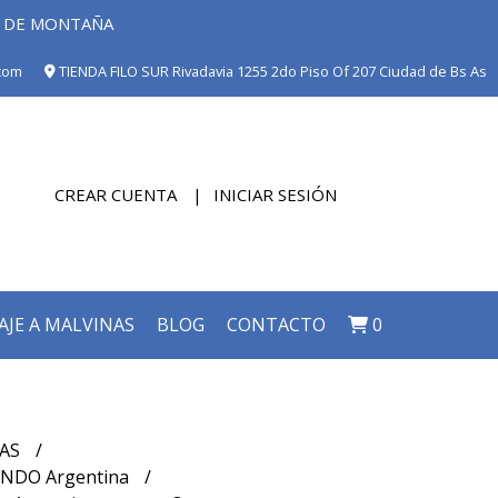
E DE MONTAÑA
com
TIENDA FILO SUR Rivadavia 1255 2do Piso Of 207 Ciudad de Bs As
CREAR CUENTA
INICIAR SESIÓN
AJE A MALVINAS
BLOG
CONTACTO
0
TAS
ANDO Argentina