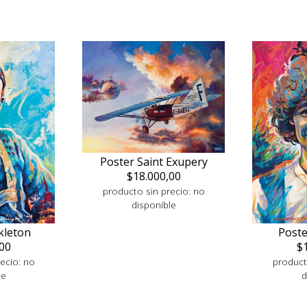
Poster Saint Exupery
$18.000,00
producto sin precio: no
disponible
kleton
Post
00
$
ecio: no
product
le
d