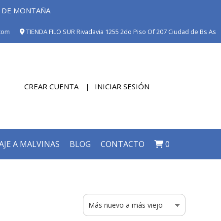
E DE MONTAÑA
com
TIENDA FILO SUR Rivadavia 1255 2do Piso Of 207 Ciudad de Bs As
CREAR CUENTA
INICIAR SESIÓN
AJE A MALVINAS
BLOG
CONTACTO
0