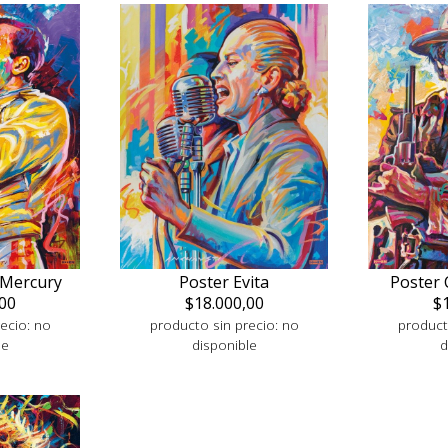
 Mercury
Poster Evita
Poster 
00
$18.000,00
$
ecio: no
producto sin precio: no
product
le
disponible
d