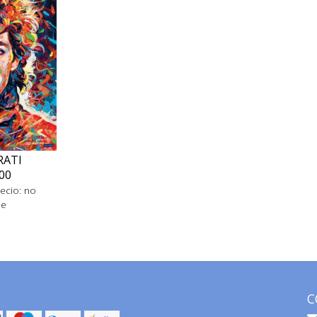
RATI
00
ecio: no
le
C