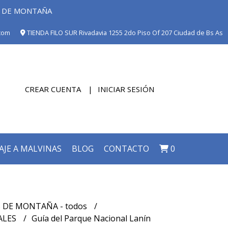
E DE MONTAÑA
com
TIENDA FILO SUR Rivadavia 1255 2do Piso Of 207 Ciudad de Bs As
CREAR CUENTA
INICIAR SESIÓN
AJE A MALVINAS
BLOG
CONTACTO
0
 DE MONTAÑA - todos
ALES
Guía del Parque Nacional Lanín