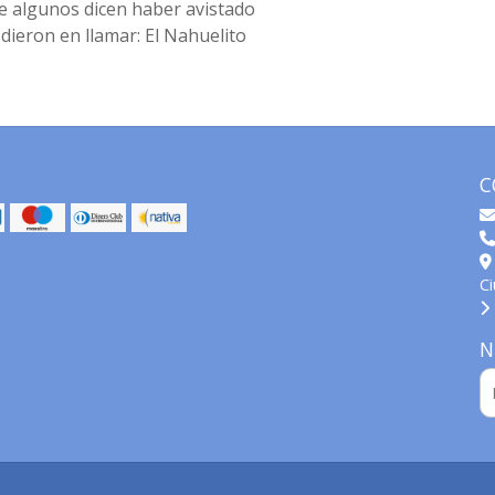
ue algunos dicen haber avistado
dieron en llamar: El Nahuelito
C
C
N