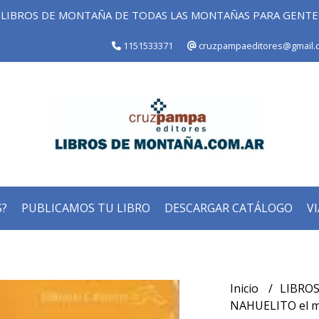
LIBROS DE MONTAÑA DE TODAS LAS MONTAÑAS PARA GENT
1151533371
cruzpampaeditores@gmail.
?
PUBLICAMOS TU LIBRO
DESCARGAR CATÁLOGO
VI
Inicio
LIBROS
NAHUELITO el m