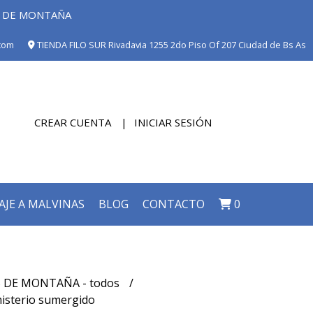
E DE MONTAÑA
com
TIENDA FILO SUR Rivadavia 1255 2do Piso Of 207 Ciudad de Bs As
CREAR CUENTA
INICIAR SESIÓN
AJE A MALVINAS
BLOG
CONTACTO
0
 DE MONTAÑA - todos
isterio sumergido