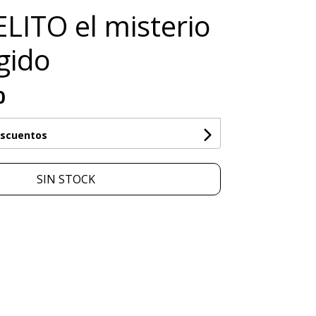
ITO el misterio
gido
0
escuentos
SIN STOCK