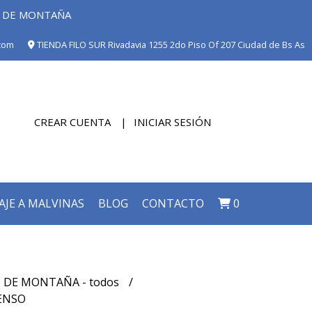
E DE MONTAÑA
com
TIENDA FILO SUR Rivadavia 1255 2do Piso Of 207 Ciudad de Bs As
CREAR CUENTA
INICIAR SESIÓN
AJE A MALVINAS
BLOG
CONTACTO
0
 DE MONTAÑA - todos
ENSO