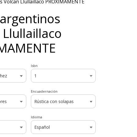
s Volcan Llullaillaco PROXIMAMENTE
argentinos
Llullaillaco
IMAMENTE
Isbn
Encuadernación
Idioma