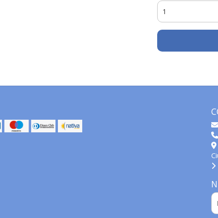
C
C
N