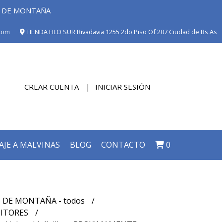
E DE MONTAÑA
com
TIENDA FILO SUR Rivadavia 1255 2do Piso Of 207 Ciudad de Bs As
CREAR CUENTA
INICIAR SESIÓN
AJE A MALVINAS
BLOG
CONTACTO
0
 DE MONTAÑA - todos
DITORES