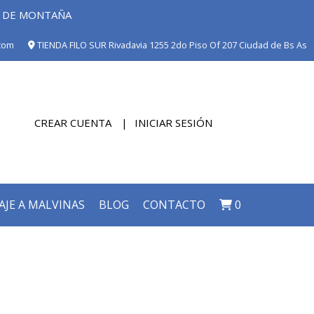
E DE MONTAÑA
com
TIENDA FILO SUR Rivadavia 1255 2do Piso Of 207 Ciudad de Bs As
CREAR CUENTA
INICIAR SESIÓN
AJE A MALVINAS
BLOG
CONTACTO
0